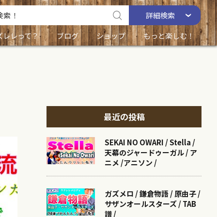
詳細
検索
ズレレって？
ブログ
ショップ
もっと楽しむ！
最近の投稿
SEKAI NO OWARI / Stella /
天幕のジャードゥーガル / ア
ニメ /アニソン /
ガズメロ / 鎌倉物語 / 原由子 /
サザンオールスターズ / TAB
譜 /