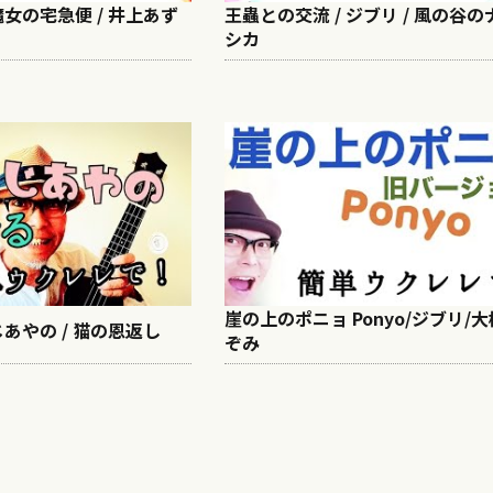
魔女の宅急便 / 井上あず
王蟲との交流 / ジブリ / 風の谷の
シカ
崖の上のポニョ Ponyo/ジブリ/
じあやの / 猫の恩返し
ぞみ