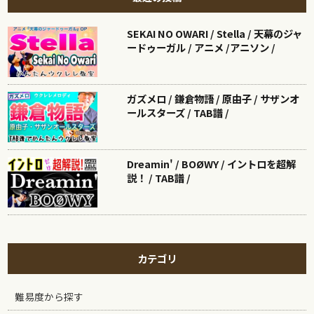
SEKAI NO OWARI / Stella / 天幕のジャ
ードゥーガル / アニメ /アニソン /
ガズメロ / 鎌倉物語 / 原由子 / サザンオ
ールスターズ / TAB譜 /
Dreamin' / BOØWY / イントロを超解
説！ / TAB譜 /
カテゴリ
難易度から探す