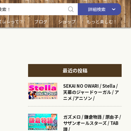
詳細
検索
ズレレって？
ブログ
ショップ
もっと楽しむ！
最近の投稿
SEKAI NO OWARI / Stella /
天幕のジャードゥーガル / ア
ニメ /アニソン /
ガズメロ / 鎌倉物語 / 原由子 /
サザンオールスターズ / TAB
譜 /