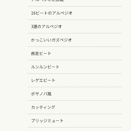
16ビートのアルペジオ
3連のアルペジオ
かっこいいガズペジオ
疾走ビート
ルンルンビート
レゲエビート
ボサノバ風
カッティング
ブリッジミュート