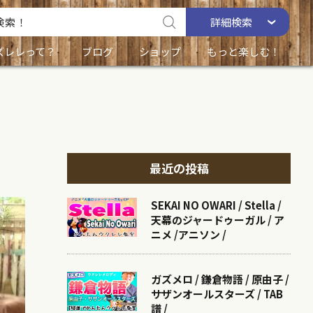
詳細
検索
ズレレって？
ブログ
ショップ
もっと楽しむ！
最近の投稿
SEKAI NO OWARI / Stella /
天幕のジャードゥーガル / ア
ニメ /アニソン /
ガズメロ / 鎌倉物語 / 原由子 /
サザンオールスターズ / TAB
譜 /