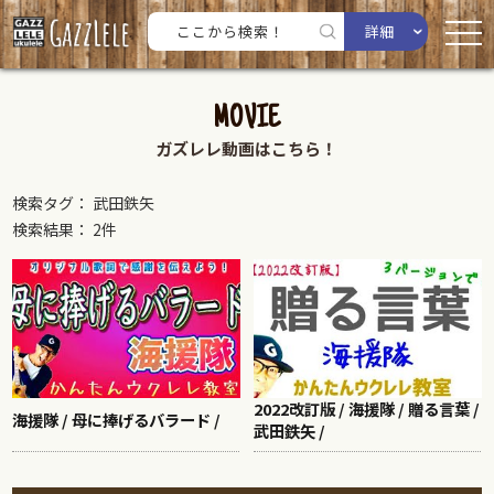
詳細
MOVIE
ガズレレ動画はこちら！
検索タグ： 武田鉄矢
検索結果： 2件
2022改訂版 / 海援隊 / 贈る言葉 /
海援隊 / 母に捧げるバラード /
武田鉄矢 /