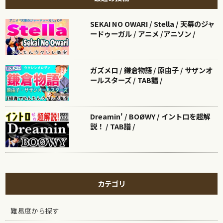
SEKAI NO OWARI / Stella / 天幕のジャ
ードゥーガル / アニメ /アニソン /
ガズメロ / 鎌倉物語 / 原由子 / サザンオ
ールスターズ / TAB譜 /
Dreamin' / BOØWY / イントロを超解
説！ / TAB譜 /
カテゴリ
難易度から探す