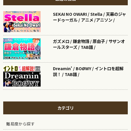
SEKAI NO OWARI / Stella / 天幕のジャ
ードゥーガル / アニメ /アニソン /
ガズメロ / 鎌倉物語 / 原由子 / サザンオ
ールスターズ / TAB譜 /
Dreamin' / BOØWY / イントロを超解
説！ / TAB譜 /
カテゴリ
難易度から探す