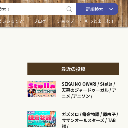
詳細
検索
ズレレって？
ブログ
ショップ
もっと楽しむ！
最近の投稿
SEKAI NO OWARI / Stella /
天幕のジャードゥーガル / ア
ニメ /アニソン /
ガズメロ / 鎌倉物語 / 原由子 /
サザンオールスターズ / TAB
譜 /