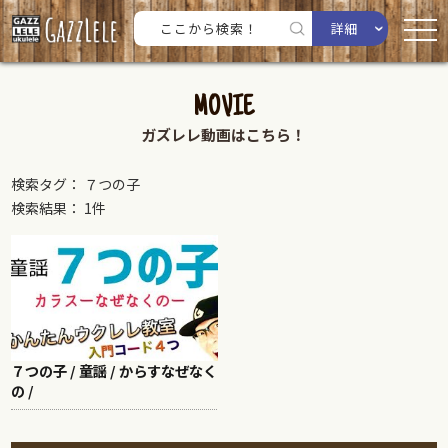
詳細
MOVIE
ガズレレ動画はこちら！
検索タグ： ７つの子
検索結果： 1件
７つの子 / 童謡 / からすなぜなく
の /