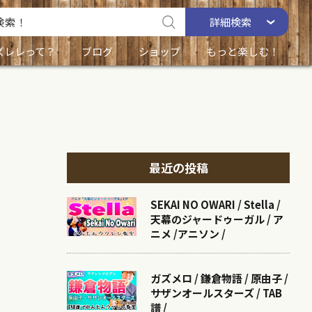
詳細
検索
ズレレって？
ブログ
ショップ
もっと楽しむ！
最近の投稿
SEKAI NO OWARI / Stella /
天幕のジャードゥーガル / ア
ニメ /アニソン /
ガズメロ / 鎌倉物語 / 原由子 /
サザンオールスターズ / TAB
譜 /