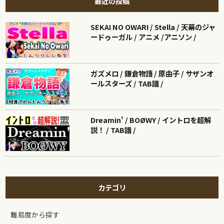
最近の投稿
SEKAI NO OWARI / Stella / 天幕のジャ
ードゥーガル / アニメ /アニソン /
ガズメロ / 鎌倉物語 / 原由子 / サザンオ
ールスターズ / TAB譜 /
Dreamin' / BOØWY / イントロを超解
説！ / TAB譜 /
カテゴリ
難易度から探す