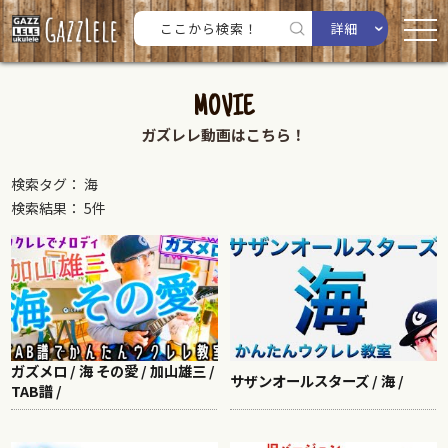
詳細
MOVIE
ガズレレ動画はこちら！
検索タグ： 海
検索結果： 5件
ガズメロ / 海 その愛 / 加山雄三 /
サザンオールスターズ / 海 /
TAB譜 /