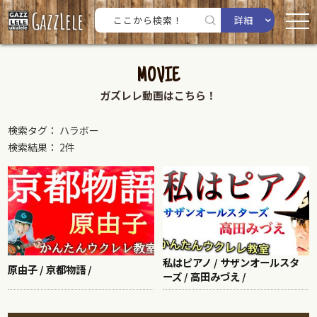
詳細
MOVIE
ガズレレ動画はこちら！
検索タグ： ハラボー
検索結果： 2件
私はピアノ / サザンオールスタ
原由子 / 京都物語 /
ーズ / 高田みづえ /