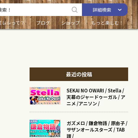
詳細
検索
ズレレって？
ブログ
ショップ
もっと楽しむ！
最近の投稿
SEKAI NO OWARI / Stella /
天幕のジャードゥーガル / ア
ニメ /アニソン /
ガズメロ / 鎌倉物語 / 原由子 /
サザンオールスターズ / TAB
譜 /