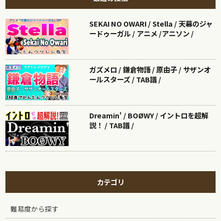
SEKAI NO OWARI / Stella / 天幕のジャ
ードゥーガル / アニメ /アニソン /
ガズメロ / 鎌倉物語 / 原由子 / サザンオ
ールスターズ / TAB譜 /
Dreamin' / BOØWY / イントロを超解
説！ / TAB譜 /
カテゴリ
難易度から探す