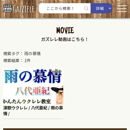
詳細
MOVIE
ガズレレ動画はこちら！
検索タグ： 雨の慕情
検索結果： 1件
演歌ウクレレ / 八代亜紀 / 雨の慕
情 /