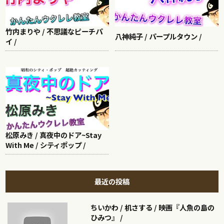
竹内まりや / 不思議なピーチパ
八神純子 / パープルタウン /
イ /
松原みき / 真夜中のドア~Stay
With Me / シティポップ /
最近の投稿
ちいかわ / 机さする / 映画『人魚の島の
ひみつ』 /