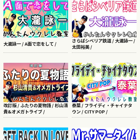
さらばシベリア鉄道 / 大瀧詠一 /
大瀧詠一 / A面で恋をして /
太田裕美 /
改訂版 / ふたりの夏物語 / 杉山清
泰葉 / フライディ・チャイナタ
貴&オメガトライブ /
ウン / CITY POP /