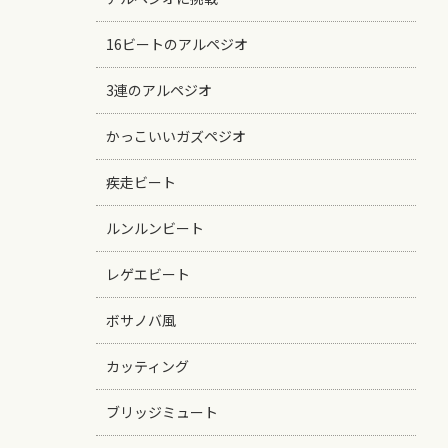
16ビートのアルペジオ
3連のアルペジオ
かっこいいガズペジオ
疾走ビート
ルンルンビート
レゲエビート
ボサノバ風
カッティング
ブリッジミュート