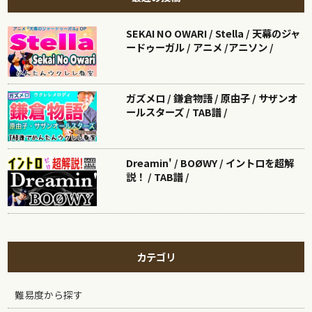
SEKAI NO OWARI / Stella / 天幕のジャ
ードゥーガル / アニメ /アニソン /
ガズメロ / 鎌倉物語 / 原由子 / サザンオ
ールスターズ / TAB譜 /
Dreamin' / BOØWY / イントロを超解
説！ / TAB譜 /
カテゴリ
難易度から探す