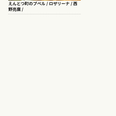
えんとつ町のプペル / ロザリーナ / 西
野亮廣 /