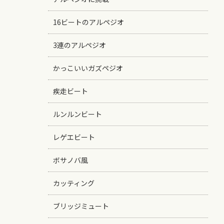
16ビートのアルペジオ
3連のアルペジオ
かっこいいガズペジオ
疾走ビート
ルンルンビート
レゲエビート
ボサノバ風
カッティング
ブリッジミュート