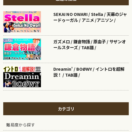
SEKAI NO OWARI / Stella / 天幕のジャ
ードゥーガル / アニメ /アニソン /
ガズメロ / 鎌倉物語 / 原由子 / サザンオ
ールスターズ / TAB譜 /
Dreamin' / BOØWY / イントロを超解
説！ / TAB譜 /
カテゴリ
難易度から探す