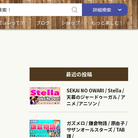
詳細
検索
ズレレって？
ブログ
ショップ
もっと楽しむ！
最近の投稿
SEKAI NO OWARI / Stella /
天幕のジャードゥーガル / ア
ニメ /アニソン /
ガズメロ / 鎌倉物語 / 原由子 /
サザンオールスターズ / TAB
譜 /