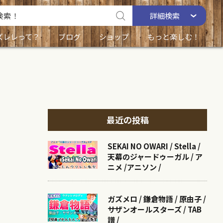
詳細
検索
ズレレって？
ブログ
ショップ
もっと楽しむ！
最近の投稿
SEKAI NO OWARI / Stella /
天幕のジャードゥーガル / ア
ニメ /アニソン /
ガズメロ / 鎌倉物語 / 原由子 /
サザンオールスターズ / TAB
譜 /