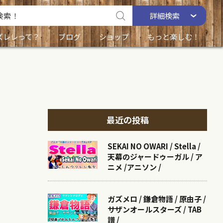
詳細
検索
ズレレって？
ブログ
ショップ
もっと楽しむ！
最近の投稿
SEKAI NO OWARI / Stella /
天幕のジャードゥーガル / ア
ニメ /アニソン /
ガズメロ / 鎌倉物語 / 原由子 /
サザンオールスターズ / TAB
譜 /