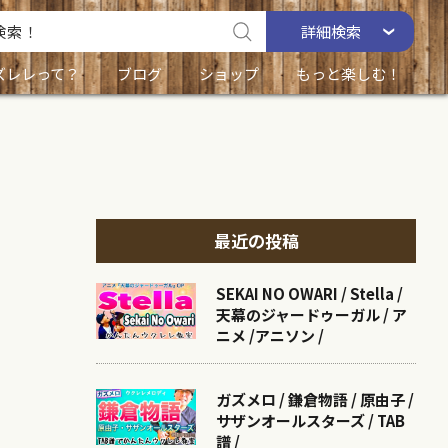
詳細
検索
ズレレって？
ブログ
ショップ
もっと楽しむ！
最近の投稿
SEKAI NO OWARI / Stella /
天幕のジャードゥーガル / ア
ニメ /アニソン /
ガズメロ / 鎌倉物語 / 原由子 /
サザンオールスターズ / TAB
譜 /