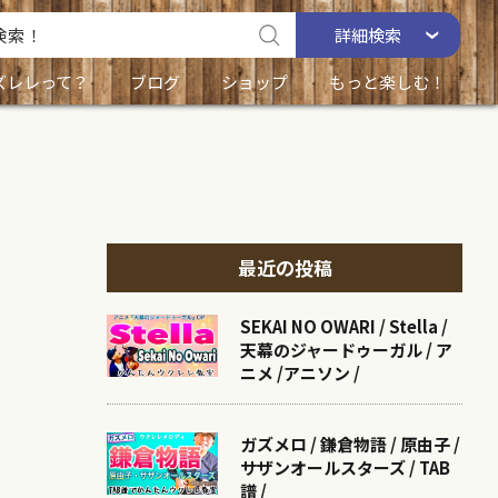
詳細
検索
ズレレって？
ブログ
ショップ
もっと楽しむ！
最近の投稿
SEKAI NO OWARI / Stella /
天幕のジャードゥーガル / ア
ニメ /アニソン /
ガズメロ / 鎌倉物語 / 原由子 /
サザンオールスターズ / TAB
譜 /