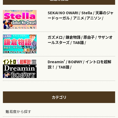
SEKAI NO OWARI / Stella / 天幕のジャ
ードゥーガル / アニメ /アニソン /
ガズメロ / 鎌倉物語 / 原由子 / サザンオ
ールスターズ / TAB譜 /
Dreamin' / BOØWY / イントロを超解
説！ / TAB譜 /
カテゴリ
難易度から探す