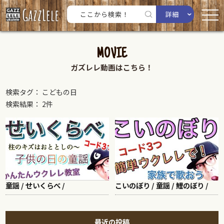
詳細
MOVIE
ガズレレ動画はこちら！
検索タグ： こどもの日
検索結果： 2件
童謡 / せいくらべ /
こいのぼり / 童謡 / 鯉のぼり /
最近の投稿