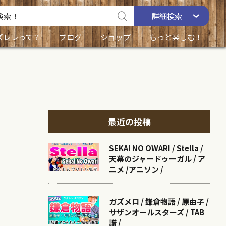
詳細
検索
ズレレって？
ブログ
ショップ
もっと楽しむ！
最近の投稿
SEKAI NO OWARI / Stella /
天幕のジャードゥーガル / ア
ニメ /アニソン /
ガズメロ / 鎌倉物語 / 原由子 /
サザンオールスターズ / TAB
譜 /