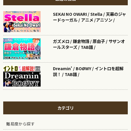
SEKAI NO OWARI / Stella / 天幕のジャ
ードゥーガル / アニメ /アニソン /
ガズメロ / 鎌倉物語 / 原由子 / サザンオ
ールスターズ / TAB譜 /
Dreamin' / BOØWY / イントロを超解
説！ / TAB譜 /
カテゴリ
難易度から探す