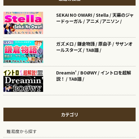
SEKAI NO OWARI / Stella / 天幕のジャ
ードゥーガル / アニメ /アニソン /
ガズメロ / 鎌倉物語 / 原由子 / サザンオ
ールスターズ / TAB譜 /
Dreamin' / BOØWY / イントロを超解
説！ / TAB譜 /
カテゴリ
難易度から探す