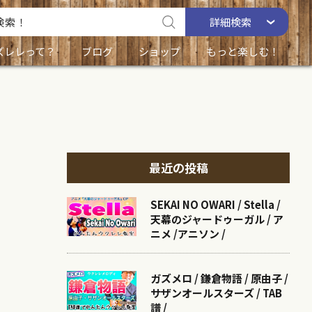
詳細
検索
ズレレって？
ブログ
ショップ
もっと楽しむ！
最近の投稿
SEKAI NO OWARI / Stella /
天幕のジャードゥーガル / ア
ニメ /アニソン /
ガズメロ / 鎌倉物語 / 原由子 /
サザンオールスターズ / TAB
譜 /