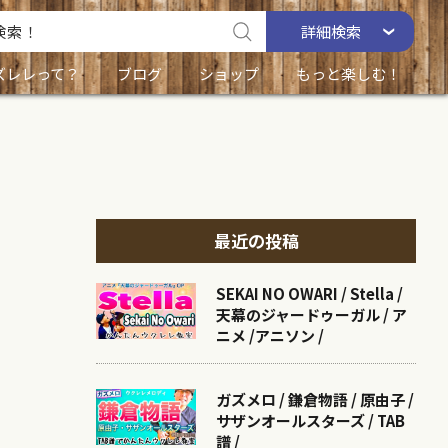
詳細
検索
ズレレって？
ブログ
ショップ
もっと楽しむ！
最近の投稿
SEKAI NO OWARI / Stella /
天幕のジャードゥーガル / ア
ニメ /アニソン /
ガズメロ / 鎌倉物語 / 原由子 /
サザンオールスターズ / TAB
譜 /