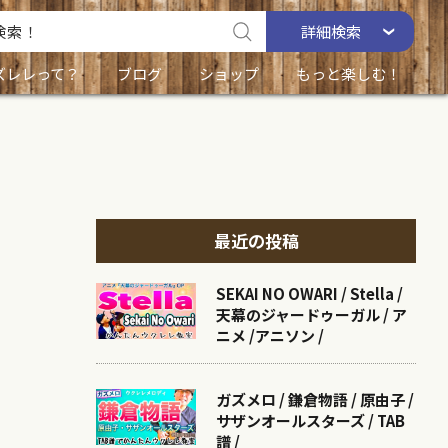
詳細
検索
ズレレって？
ブログ
ショップ
もっと楽しむ！
最近の投稿
SEKAI NO OWARI / Stella /
天幕のジャードゥーガル / ア
ニメ /アニソン /
ガズメロ / 鎌倉物語 / 原由子 /
サザンオールスターズ / TAB
譜 /