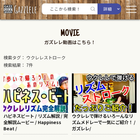
詳細
MOVIE
ガズレレ動画はこちら！
検索タグ： ウクレレストローク
検索結果： 7件
ハピネスビート / リズム解説 / 完
ウクレレで弾けるいろーんなリ
全解説ムービー / Happiness
ズムメドレーで一気にご紹介！ /
Beat /
ガズレレ/