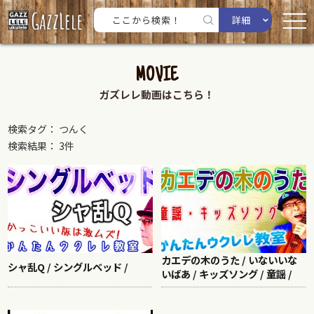
詳細
MOVIE
ガズレレ動画はこちら！
検索タグ： つんく
検索結果： 3件
カエデの木のうた / いないいな
シャ乱Q / シングルベッド /
いばあ / キッズソング / 童謡 /