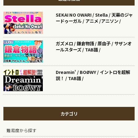
SEKAI NO OWARI / Stella / 天幕のジャ
ードゥーガル / アニメ /アニソン /
ガズメロ / 鎌倉物語 / 原由子 / サザンオ
ールスターズ / TAB譜 /
Dreamin' / BOØWY / イントロを超解
説！ / TAB譜 /
カテゴリ
難易度から探す