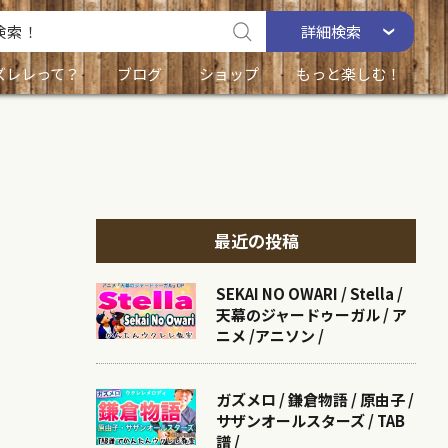
詳細
検索
ズレレって？
ブログ
ショップ
もっと楽しむ！
最近の投稿
SEKAI NO OWARI / Stella /
天幕のジャードゥーガル / ア
ニメ /アニソン /
ガズメロ / 鎌倉物語 / 原由子 /
サザンオールスターズ / TAB
譜 /