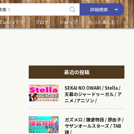
詳細
検索
ズレレって？
ブログ
ショップ
もっと楽しむ！
最近の投稿
SEKAI NO OWARI / Stella /
天幕のジャードゥーガル / ア
ニメ /アニソン /
ガズメロ / 鎌倉物語 / 原由子 /
サザンオールスターズ / TAB
譜 /