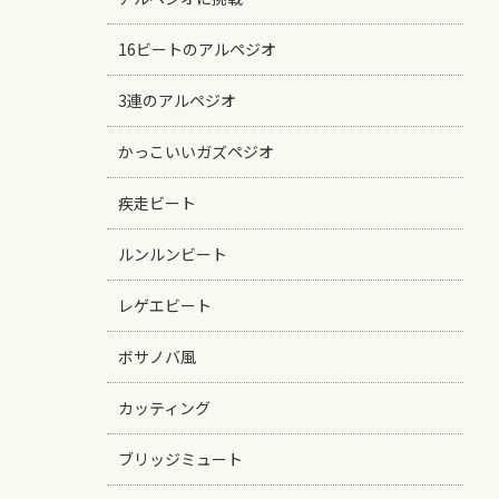
16ビートのアルペジオ
3連のアルペジオ
かっこいいガズペジオ
疾走ビート
ルンルンビート
レゲエビート
ボサノバ風
カッティング
ブリッジミュート