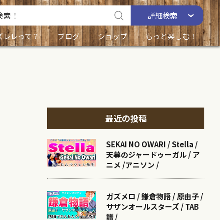
詳細
検索
ズレレって？
ブログ
ショップ
もっと楽しむ！
最近の投稿
SEKAI NO OWARI / Stella /
天幕のジャードゥーガル / ア
ニメ /アニソン /
ガズメロ / 鎌倉物語 / 原由子 /
サザンオールスターズ / TAB
譜 /