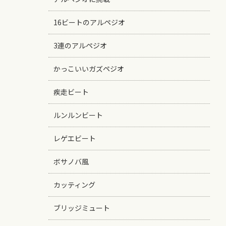
16ビートのアルペジオ
3連のアルペジオ
かっこいいガズペジオ
疾走ビート
ルンルンビート
レゲエビート
ボサノバ風
カッティング
ブリッジミュート