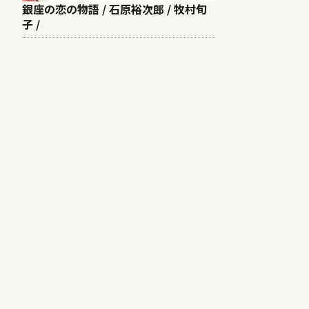
銀座の恋の物語 / 石原裕次郎 / 牧村旬
子 /