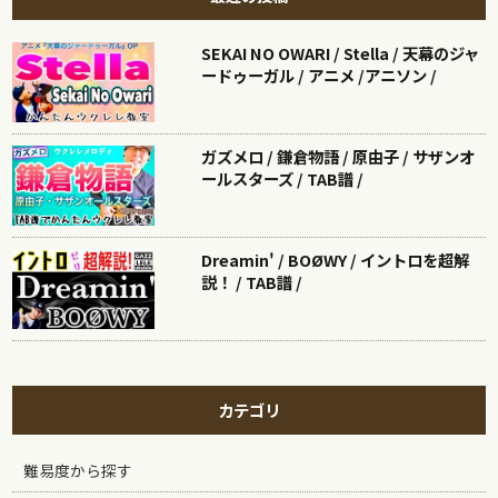
SEKAI NO OWARI / Stella / 天幕のジャ
ードゥーガル / アニメ /アニソン /
ガズメロ / 鎌倉物語 / 原由子 / サザンオ
ールスターズ / TAB譜 /
Dreamin' / BOØWY / イントロを超解
説！ / TAB譜 /
カテゴリ
難易度から探す