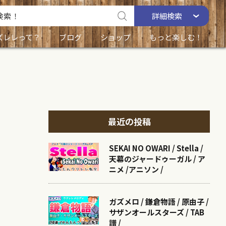
詳細
検索
ズレレって？
ブログ
ショップ
もっと楽しむ！
最近の投稿
SEKAI NO OWARI / Stella /
天幕のジャードゥーガル / ア
ニメ /アニソン /
ガズメロ / 鎌倉物語 / 原由子 /
サザンオールスターズ / TAB
譜 /