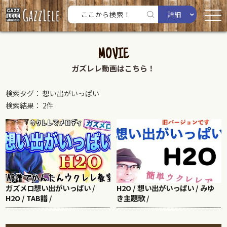
詳細
MOVIE
ガズレレ動画はこちら！
検索タグ： 想い出がいっぱい
検索結果： 2件
ガズメロ想い出がいっぱい /
H2O / 想い出がいっぱい / みゆ
H2O / TAB譜 /
き主題歌 /