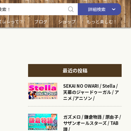
詳細
検索
ズレレって？
ブログ
ショップ
もっと楽しむ！
最近の投稿
SEKAI NO OWARI / Stella /
天幕のジャードゥーガル / ア
ニメ /アニソン /
ガズメロ / 鎌倉物語 / 原由子 /
サザンオールスターズ / TAB
譜 /