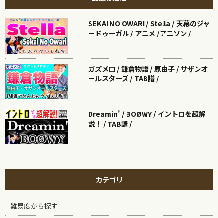
SEKAI NO OWARI / Stella / 天幕のジャ
ードゥーガル / アニメ /アニソン /
ガズメロ / 鎌倉物語 / 原由子 / サザンオ
ールスターズ / TAB譜 /
Dreamin' / BOØWY / イントロを超解
説！ / TAB譜 /
カテゴリ
難易度から探す