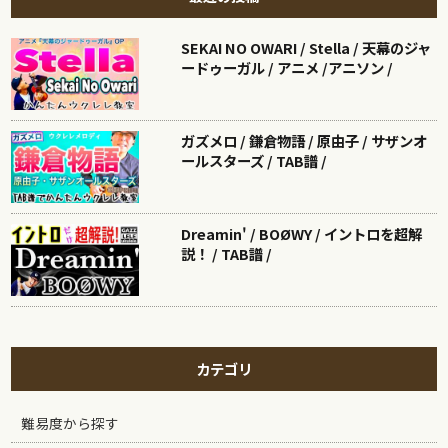
SEKAI NO OWARI / Stella / 天幕のジャ
ードゥーガル / アニメ /アニソン /
ガズメロ / 鎌倉物語 / 原由子 / サザンオ
ールスターズ / TAB譜 /
Dreamin' / BOØWY / イントロを超解
説！ / TAB譜 /
カテゴリ
難易度から探す