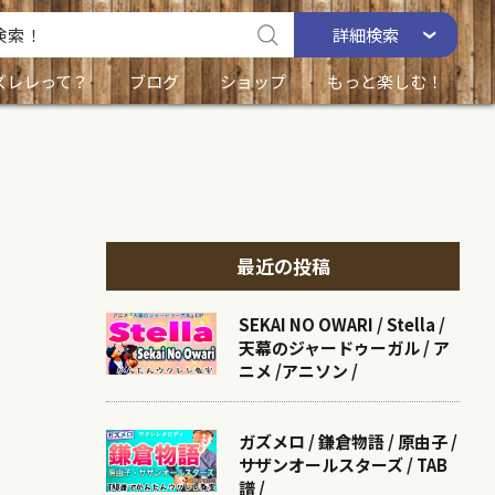
詳細
検索
ズレレって？
ブログ
ショップ
もっと楽しむ！
最近の投稿
SEKAI NO OWARI / Stella /
天幕のジャードゥーガル / ア
ニメ /アニソン /
ガズメロ / 鎌倉物語 / 原由子 /
サザンオールスターズ / TAB
譜 /