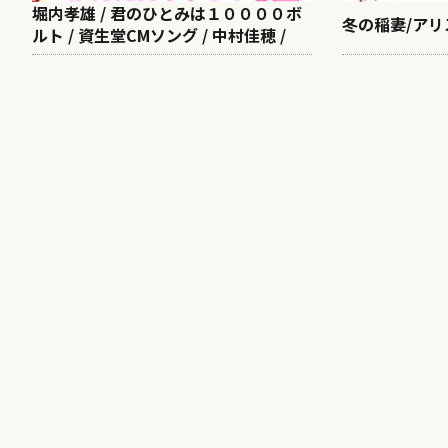
堀内孝雄 / 君のひとみは１００００ボ
冬の稲妻/アリ
ルト / 資生堂CMソング / 中村佳穂 /