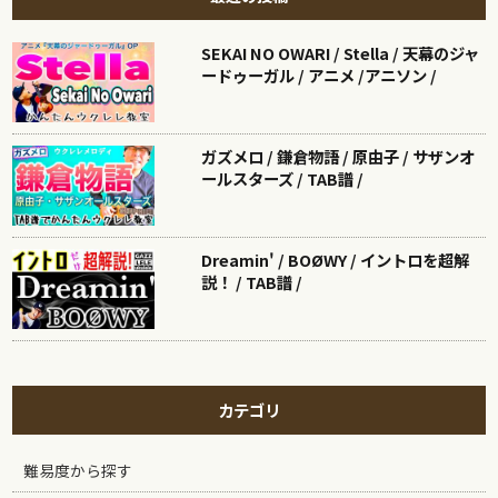
SEKAI NO OWARI / Stella / 天幕のジャ
ードゥーガル / アニメ /アニソン /
ガズメロ / 鎌倉物語 / 原由子 / サザンオ
ールスターズ / TAB譜 /
Dreamin' / BOØWY / イントロを超解
説！ / TAB譜 /
カテゴリ
難易度から探す